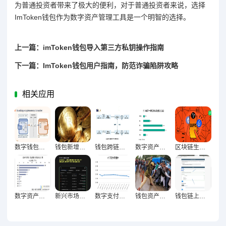
为普通投资者带来了极大的便利，对于普通投资者来说，选择
ImToken钱包作为数字资产管理工具是一个明智的选择。
上一篇：imToken钱包导入第三方私钥操作指南
下一篇：ImToken钱包用户指南，防范诈骗陷阱攻略
相关应用
数字钱包高峰时段交易行为密码破译与用户习惯全维度曝光
钱包新增地址质量与高价值用户增长的深度关联及实践路径
钱包跨链交易量首破关键节点，区块链生态融合里程碑达成
数字资产新纪元，钱包地址集中度下降与去中心化深层演进
区块链生态里程碑，钱包连接DApp数量激增背后的技术突破与行业变革
数字资产生态革命，钱包与NFT交互数据增长的新坐标
新兴市场崛起与钱包用户激增60%驱动下的全球金融新格局
数字支付生态重构驱动钱包交易量倍增与市场跃升密码
钱包资产规模创新高，信心回暖的逻辑与未来展望
钱包链上交互次数创历史新高，DeFi生态驱动效应凸显