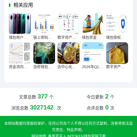
相关应用
钱包用户留存率提升，产品体验成核心破局关键
链上密码与钱包行为变迁，投资者策略进化图谱解码
数字资产时代钱包与交易所资金流动关系深度解析
钱包资金回流促市场反弹 揭示投资新机遇信号
钱包授权激增下的数字资产安全破局之道
资金流向晴雨表，钱包动向解码市场情绪微变
加密钱包下载量激增引爆新用户涌入潮，加密市场掀起财富新浪潮
去中心化钱包交易量激增超越传统平台，趋势解析与未来展望
2026年Q1虚拟币钱包用户激增37% 行业拐点疑云浮现
数字资产管理从零入门，钱包全套操作终极教程
377
2
文章总数
个
今日更新
个
3027142
0
浏览总数
次
点评总数
次
本网站数据均受版权保护，任何公司及个人不得以任何方式复制，违者将依法追
究责任，特此声明。
网站地图
.
备案号写入
IMTOKEN钱包官网下载