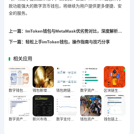
款功能强大的数字货币钱包，将继续为用户提供更多便捷、安
全的服务。
上一篇：ImToken钱包与MetaMask优劣势对比，深度解析两款数字钱包的优劣特点
下一篇：轻松上手imToken钱包，操作指南与技巧分享
相关应用
数字钱包高峰时段交易行为密码破译与用户习惯全维度曝光
钱包新增地址质量与高价值用户增长的深度关联及实践路径
钱包跨链交易量首破关键节点，区块链生态融合里程碑达成
数字资产新纪元，钱包地址集中度下降与去中心化深层演进
区块链生态里程碑，钱包连接DApp数量激增背后的技术突破与行业变革
数字资产生态革命，钱包与NFT交互数据增长的新坐标
新兴市场崛起与钱包用户激增60%驱动下的全球金融新格局
数字支付生态重构驱动钱包交易量倍增与市场跃升密码
钱包资产规模创新高，信心回暖的逻辑与未来展望
钱包链上交互次数创历史新高，DeFi生态驱动效应凸显