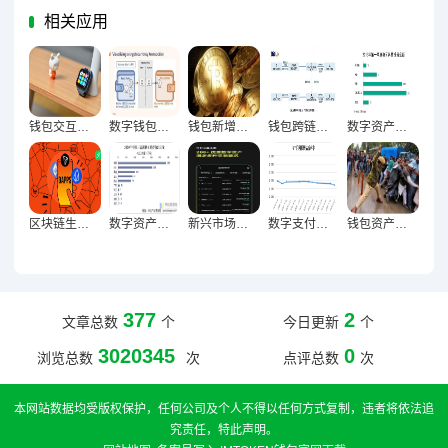
相关应用
钱包交互成本下降驱动生态繁荣，重构用户参与新范式
数字钱包高峰时段交易行为密码破译与用户习惯全维度曝光
钱包新增地址质量与高价值用户增长的深度关联及实践路径
钱包跨链交易量首破关键节点，区块链生态融合里程碑达成
数字资产新纪元，钱包地址集中度下降与去中心化深层演进
区块链生态里程碑，钱包连接DApp数量激增背后的技术突破与行业变革
数字资产生态革命，钱包与NFT交互数据增长的新坐标
新兴市场崛起与钱包用户激增60%驱动下的全球金融新格局
数字支付生态重构驱动钱包交易量倍增与市场跃升密码
钱包资产规模创新高，信心回暖的逻辑与未来展望
377
2
文章总数
个
今日更新
个
3020345
0
浏览总数
次
点评总数
次
本网站数据均受版权保护，任何公司及个人不得以任何方式复制，违者将依法追
究责任，特此声明。