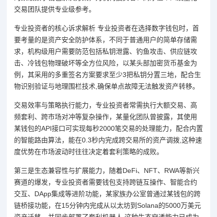
交易团队提供专业级参考。
专业投资者的核心诉求解析 专业投资者在选择数字钱包时，首
要考量的是资产安全防护体系，不同于普通用户的简单存储需
求，机构级用户需要防范包括私钥泄露、钓鱼攻击、供应链攻
击、冷钱包物理破坏等全方位风险，以某头部加密货币基金为
例，其采用的多重签名方案要求至少3把私钥分置三地，配合生
物识别验证与地理围栏技术,确保单点故障无法触发资产转移。
交易效率与策略执行能力，专业投资者常需执行大额交易、高
频套利、跨市场对冲等复杂操作，某量化团队曾披露，其使用
某钱包的API接口可实现每秒2000笔交易的处理能力，配合内置
的智能路由算法，能在0.3秒内完成跨交易所的资产调拨,这种速
度优势在市场波动时往往决定着套利策略的成败。
第三是生态兼容性与扩展能力，随着DeFi、NFT、RWA等新兴
赛道的爆发，专业投资者需要钱包支持跨链互操作、智能合约
交互、DApp集成等进阶功能，某家族办公室曾通过某钱包的跨
链桥接功能，在15分钟内完成从以太坊到Solana的5000万美元
资产迁移，并同步部署了套利机器人,这种生态穿透能力已成为