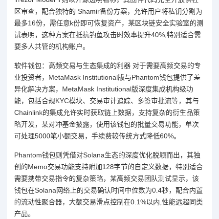
区审查，配合独特的 Shamir备份方案，允许用户将私钥分割为
最多16份，需任意k份即可恢复资产，某区块链安全实验室的测
试表明，这种方案在抵抗钓鱼攻击时效率提升40%,特别适合需
要多人共管的机构账户。
软件钱包：高频交易与生态集成的利器 对于需要高频交易的专
业投资者，MetaMask Institutional版与Phantom钱包提供了差
异化解决方案，MetaMask Institutional版深度集成机构级功
能，包括合规KYC模块、交易审计追踪、多签审批流等，其与
Chainlink的集成允许实时获取链上数据，支持复杂的衍生品策
略开发，某对冲基金披露，使用该钱包的批量交易功能，单次
可处理5000笔小额交易，手续费较传统方式降低60%。
Phantom钱包则凭借对Solana生态的深度优化脱颖而出，其独
创的Memo交易功能支持附加128字节的自定义数据，特别适合
需要携带交易指令的复杂策略，某高频交易团队测试显示，该
钱包在Solana网络上的交易确认时间中位数为0.4秒，配合内置
的流动性聚合器，大额交易滑点控制在0.1%以内,性能远超同类
产品。