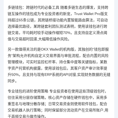
多链钱包：跨链时代的必备工具 随着多链生态的爆发，支持跨
链互操作的钱包成为专业投资者的新宠，Trust Wallet Pro版支
持超过65条公链，其跨链桥接功能内置智能路由算法，可自动
选择最优路径，某跨链套利团队测试表明，使用该钱包进行跨
链交易，平均耗时较手动操作缩短70%，且支持自定义滑点阈
值与交易超时回滚,大幅降低操作风险。
另一款值得关注的是OKX Wallet的机构版，其独创的“钱包即服
务”架构允许机构自定义交易界面与审批流程，配合内置的风险
管理模块，可实时监控杠杆率、持仓集中度等关键指标，某数
字资产托管机构披露，使用该钱包后，其客户资产审计效率提
升50%，且支持与现有ERP系统的API对接,实现财务数据的无缝
同步。
专业钱包的进阶使用策略 专业投资者在使用这些顶级钱包时，
往往采用分层存储策略，核心资产存储在硬件钱包中，采用多
重签名与地理分散存储；日常交易资金则使用软件钱包，配合
交易机器人执行策略；同时保留部分流动资产在交易所账户,用
于高频交易与做市操作。