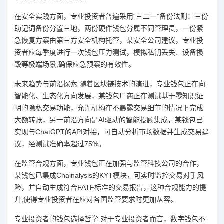
在安全实践方面，专业投资者普遍采用“三二一”备份法则：三份
助记词备份分置三地，两份硬件钱包分属不同管理员，一份紧
急恢复方案由第三方安全机构托管，某安全公司建议，专业投
资者应每季度进行一次钱包压力测试，模拟私钥丢失、设备损
毁等极端场景,确保应急预案的有效性。
未来趋势与前沿探索 随着区块链技术的演进，专业钱包正在向
智能化、生态化方向发展，某钱包厂商正在测试基于零知识证
明的隐私交易功能，允许机构在不暴露交易细节的情况下完成
大额转账，另一前沿方向是AI驱动的智能投顾集成，某钱包已
实现与ChatGPT的API对接，可自动分析市场数据并生成交易建
议，经测试准确率超过75%。
在监管合规方面，专业钱包正在加强与监管科技公司的合作，
某钱包已集成Chainalysis的KYT模块，可实时监控交易对手风
险，并自动生成符合FATF标准的交易报告，这种合规能力的提
升,使得专业投资者在应对各国监管要求时更加从容。
专业投资者的钱包选择哲学 对于专业投资者而言，数字钱包不