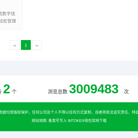
选数字钱
轻松管理
‹‹
1
››
2
3009483
新
个
浏览总数
次
数据均受版权保护，任何公司及个人不得以任何方式复制，违者将依法追究责任，特
网站地图
.
备案号写入
IMTOKEN钱包官网下载