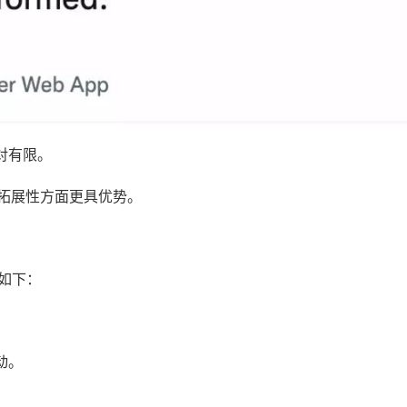
对有限。
和拓展性方面更具优势。
点如下：
。
动。