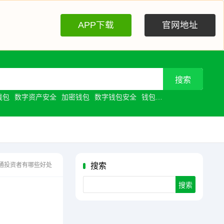
APP下载
官网地址
钱包
数字资产安全
加密钱包
数字钱包安全
钱包安全
去中心化钱包
对普通投资者有哪些好处
搜索
Search